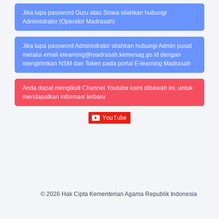
Jika lupa password Guru atau Siswa silahkan hubungi
Administrator (Operator Madrasah)
Jika lupa password Administrator silahkan hubungi Admin pusat
melalui email
elearning@madrasah.kemenag.go.id
dengan
mengirimkan NSM dan Token pada portal E-learning Madrasah
Anda dapat mengikuti Channel Youtube kami dibawah ini, untuk
mendapatkan informasi terbaru
© 2026 Hak Cipta Kementerian Agama Republik Indonesia